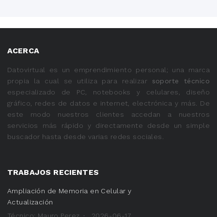
ACERCA
Datovirtual es un emprendimiento personal; una marca
propia la cual se utiliza para realizar
soporte técnico
especializado de PC, notebooks y celulares, diseño
gráfico, redes de datos e internet, electrónica y más. De
este modo nuestros clientes accedan a nuestros
servicios más rápido y directamente desde un simple
buscador hasta desde varias redes sociales.
TRABAJOS RECIENTES
Ampliación de Memoria en Celular y
Actualización
Técnico: Mauro Perez
2026-06-17